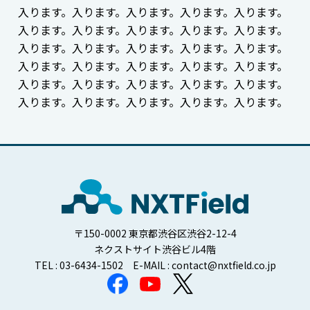
入ります。入ります。入ります。入ります。入ります。
入ります。入ります。入ります。入ります。入ります。
入ります。入ります。入ります。入ります。入ります。
入ります。入ります。入ります。入ります。入ります。
入ります。入ります。入ります。入ります。入ります。
入ります。入ります。入ります。入ります。入ります。
〒150-0002 東京都渋谷区渋谷2-12-4
ネクストサイト渋谷ビル4階
TEL : 03-6434-1502 E-MAIL : contact@nxtfield.co.jp