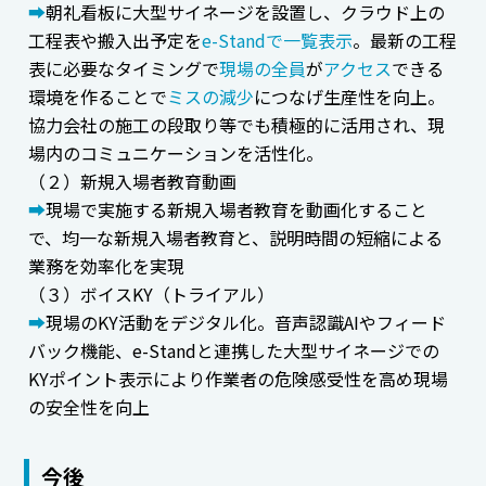
➡
朝礼看板に大型サイネージを設置し、クラウド上の
工程表や搬入出予定を
e-Standで一覧表示
。最新の工程
表に必要なタイミングで
現場の全員
が
アクセス
できる
環境を作ることで
ミスの減少
につなげ生産性を向上。
協力会社の施工の段取り等でも積極的に活用され、現
場内のコミュニケーションを活性化。
（２）新規入場者教育動画
➡
現場で実施する新規入場者教育を動画化すること
で、均一な新規入場者教育と、説明時間の短縮による
業務を効率化を実現
（３）ボイスKY（トライアル）
➡
現場のKY活動をデジタル化。音声認識AIやフィード
バック機能、e-Standと連携した大型サイネージでの
KYポイント表示により作業者の危険感受性を高め現場
の安全性を向上
今後