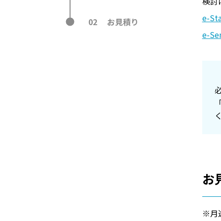
検討
e-S
02
お
見積り
e-S
お
※月