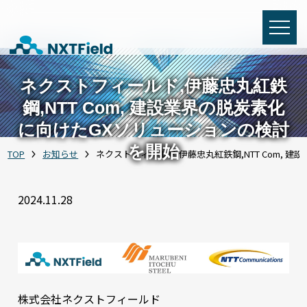
ネクストフィールド,伊藤忠丸紅鉄
鋼,NTT Com, 建設業界の脱炭素化
に向けたGXソリューションの検討
を開始
TOP
お知らせ
ネクストフィールド,伊藤忠丸紅鉄鋼,NTT Com,
2024.11.28
株式会社ネクストフィールド