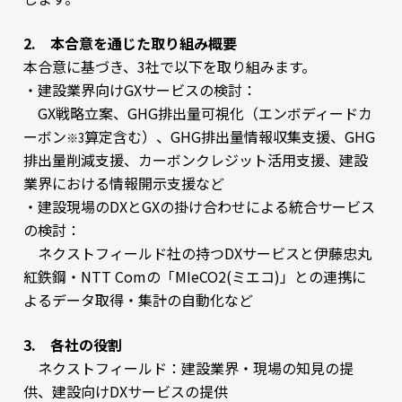
2. 本合意を通じた取り組み概要
本合意に基づき、3社で以下を取り組みます。
・建設業界向けGXサービスの検討：
GX戦略立案、GHG排出量可視化（エンボディードカ
ーボン
算定含む）、GHG排出量情報収集支援、GHG
※3
排出量削減支援、カーボンクレジット活用支援、建設
業界における情報開示支援など
・建設現場のDXとGXの掛け合わせによる統合サービス
の検討：
ネクストフィールド社の持つDXサービスと伊藤忠丸
紅鉄鋼・NTT Comの「MIeCO2(ミエコ)」との連携に
よるデータ取得・集計の自動化など
3. 各社の役割
ネクストフィールド：建設業界・現場の知見の提
供、建設向けDXサービスの提供