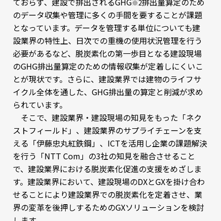
ておらず、建設で排出されるGHG
排出量算定のため
※2
のデータ収集や管理に多くの手間を要することが課題
となっています。データを管理する単位についても建
設業界の特性上、日次での重機の使用状況管理を行う
必要があるなど、脱炭素化の第一歩目となる建設現場
のGHG排出量算定のための情報収集が定着しにくいこ
とが現状です。さらに、建設業界では建物のライフサ
イクル全体を通した、GHG排出量の算定と削減が求め
られています。
そこで、建設業界・建設現場の知見をもった「ネク
ストフィールド」、建設業界のサプライチェーンを支
える「伊藤忠丸紅鉄鋼」、ICTを活用し企業の課題解決
を行う「NTT Com」の3社の知見を融合させること
で、建設業界における脱炭素化促進の支援をめざしま
す。建設業界において、建設現場のDXとGXを掛け合わ
せることにより建設業界での脱炭素化を定着させ、業
界の変革を後押しするためのGXソリューションを検討
します。